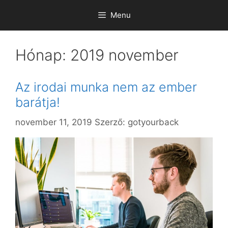
Kilépés
Menu
a
tartalomba
Hónap:
2019 november
Az irodai munka nem az ember
barátja!
november 11, 2019
Szerző:
gotyourback