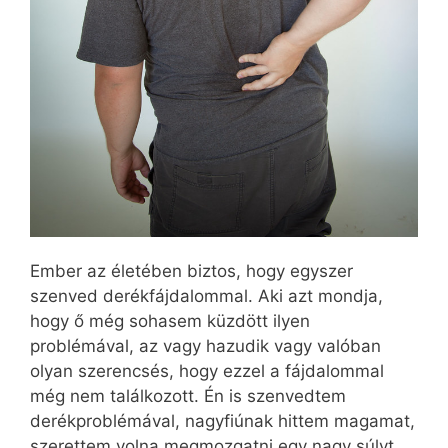
Ember az életében biztos, hogy egyszer
szenved derékfájdalommal. Aki azt mondja,
hogy ő még sohasem küzdött ilyen
problémával, az vagy hazudik vagy valóban
olyan szerencsés, hogy ezzel a fájdalommal
még nem találkozott. Én is szenvedtem
derékproblémával, nagyfiúnak hittem magamat,
szerettem volna megmozgatni egy nagy súlyt,