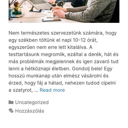
Nem természetes szervezetünk számára, hogy
egy székben töltünk el napi 10-12 órát,
egyszerűen nem erre lett kitalálva. A
testtartásunk megromlik, ezáltal a derék, hát és
más problémák megjelennek és igen zavaró tud
lenni a hétköznapi életben. Gondolj bele! Egy
hosszú munkanap után elmész vásárolni és
érzed, hogy fáj a hátad, nehezen tudod cipelni
a szatyrot, …
Read more
Kategória
Uncategorized
Hozzászólás