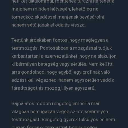
heti két alkalommal, menjenek túrázni ha tehetik
majdnem minden hétvégén, lehetőleg ne
tömegközlekedéssel menjenek bevásárolni
hanem sétáljanak el oda és vissza.
Testünk érdekében fontos, hogy meglegyen a
testmozgás. Pontosabban a mozgással tudjuk
karbantartani a szervezetünket, hogy ne alakuljon
ki bármilyen betegség vagy sérülés. Nem kell itt
arra gondolnod, hogy egyből egy profinak való
edzést kell végezned, hanem egyszerűen vedd a
fáradtságot és mozogj, ilyen egyszerű.
Sajnálatos módon rengeteg ember a mai
világban nem igazán végez szinte semmilyen
testmozgást. Rengeteg gyerek túlsúlyos és nem
igazán foglalkoznak azzal, hogy ez ellen