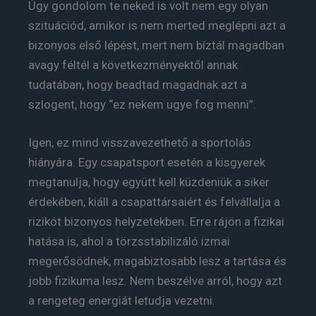
Úgy gondolom te neked is volt nem egy olyan
szituációd, amikor is nem merted meglépni azt a
bizonyos első lépést, mert nem bíztál magadban
avagy féltél a következményektől annak
tudatában, hogy beadtad magadnak azt a
szlogent, hogy “ez nekem ugye fog menni”.
Igen, ez mind visszavezethető a sportolás
hiányára. Egy csapatsport esetén a kisgyerek
megtanulja, hogy együtt kell küzdeniük a siker
érdekében, kiáll a csapattársaiért és felvállalja a
rizikót bizonyos helyzetekben. Erre rájön a fizikai
hatása is, ahol a törzsstabilizáló izmai
megerősödnek, magabiztosabb lesz a tartása és
jobb fizikuma lesz. Nem beszélve arról, hogy azt
a rengeteg energiát letudja vezetni.