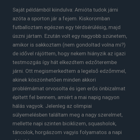
Saját példámból kiindulva: Amióta tudok járni
azóta a sporton jár a fejem. Kiskoromban
futballoztam egészen egy térdsérülésig, majd
úszni jártam. Ezután volt egy nagyobb szünetem,
amikor is sakkoztam (nem gondoltad volna mi?)
de idővel rájöttem, hogy nekem hiányzik az igazi
testmozgás így hát elkezdtem edzőterembe
járni. Ott megismerkedtem a legelső edzőmmel,
akinek köszönhetően minden akkori
problémámat orvosolta és igen erős önbizalmat
épített fel bennem, amiért a mai napig nagyon
hálás vagyok. Jelenleg az olimpiai
súlyemelésben találtam meg a nagy szerelmet,
mellette napi szinten biciklizem, squasholok,
táncolok, horgászom vagyis folyamatos a napi