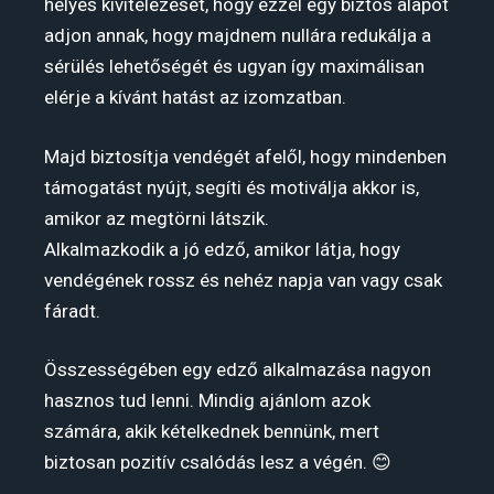
helyes kivitelezését, hogy ezzel egy biztos alapot
adjon annak, hogy majdnem nullára redukálja a
sérülés lehetőségét és ugyan így maximálisan
elérje a kívánt hatást az izomzatban.
Majd biztosítja vendégét afelől, hogy mindenben
támogatást nyújt, segíti és motiválja akkor is,
amikor az megtörni látszik.
Alkalmazkodik a jó edző, amikor látja, hogy
vendégének rossz és nehéz napja van vagy csak
fáradt.
Összességében egy edző alkalmazása nagyon
hasznos tud lenni. Mindig ajánlom azok
számára, akik kételkednek bennünk, mert
biztosan pozitív csalódás lesz a végén. 😊