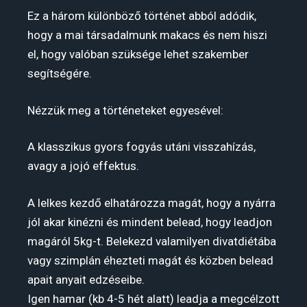
Ez a három különböző történet abból adódik,
hogy a mai társadalmunk makacs és nem hiszi
el, hogy valóban szüksége lehet szakember
segítségére.
Nézzük meg a történeteket egyesével:
A klasszikus gyors fogyás utáni visszahízás,
avagy a jojó effektus.
A lelkes kezdő elhatározza magát, hogy a nyárra
jól akar kinézni és mindent belead, hogy leadjon
magáról 5kg-t. Belekezd valamilyen divatdiétába
vagy szimplán éhezteti magát és közben belead
apait anyait edzéseibe.
Igen hamar (kb 4-5 hét alatt) leadja a megcélzott