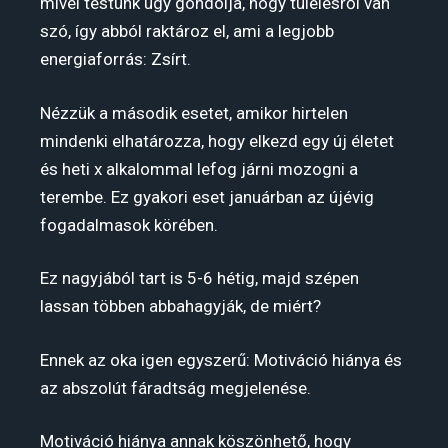
mivel testünk úgy gondolja, hogy túlélésről van
szó, így abból raktároz el, ami a legjobb
energiaforrás: Zsírt.
Nézzük a második esetet, amikor hirtelen
mindenki elhatározza, hogy elkezd egy új életet
és heti x alkalommal lefog járni mozogni a
terembe. Ez gyakori eset januárban az újévig
fogadalmasok körében.
Ez nagyjából tart is 5-6 hétig, majd szépen
lassan többen abbahagyják, de miért?
Ennek az oka igen egyszerű: Motiváció hiánya és
az abszolút fáradtság megjelenése.
Motiváció hiánya annak köszönhető, hogy