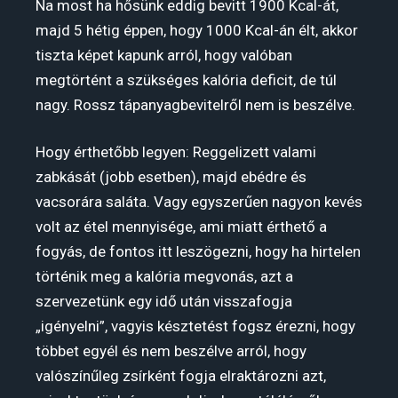
Na most ha hősünk eddig bevitt 1900 Kcal-át,
majd 5 hétig éppen, hogy 1000 Kcal-án élt, akkor
tiszta képet kapunk arról, hogy valóban
megtörtént a szükséges kalória deficit, de túl
nagy. Rossz tápanyagbevitelről nem is beszélve.
Hogy érthetőbb legyen: Reggelizett valami
zabkását (jobb esetben), majd ebédre és
vacsorára saláta. Vagy egyszerűen nagyon kevés
volt az étel mennyisége, ami miatt érthető a
fogyás, de fontos itt leszögezni, hogy ha hirtelen
történik meg a kalória megvonás, azt a
szervezetünk egy idő után visszafogja
„igényelni”, vagyis késztetést fogsz érezni, hogy
többet egyél és nem beszélve arról, hogy
valószínűleg zsírként fogja elraktározni azt,