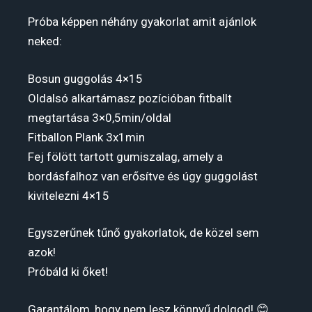
Próba képpen néhány gyakorlat amit ajánlok
neked:
Bosun guggolás 4×15
Oldalsó alkartámasz pozícióban fitballt
megtartása 3×0,5min/oldal
Fitballon Plank 3x1min
Fej fölött tartott gumiszalag, amely a
bordásfalhoz van erősítve és úgy guggolást
kivitelezni 4×15
Egyszerűnek tűnő gyakorlatok, de közel sem
azok!
Próbáld ki őket!
Garantálom, hogy nem lesz könnyű dolgod! 😊