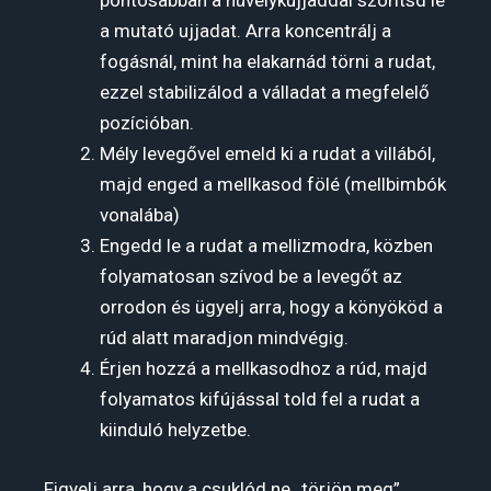
pontosabban a hüvelykujjaddal szorítsd le
a mutató ujjadat. Arra koncentrálj a
fogásnál, mint ha elakarnád törni a rudat,
ezzel stabilizálod a válladat a megfelelő
pozícióban.
Mély levegővel emeld ki a rudat a villából,
majd enged a mellkasod fölé (mellbimbók
vonalába)
Engedd le a rudat a mellizmodra, közben
folyamatosan szívod be a levegőt az
orrodon és ügyelj arra, hogy a könyököd a
rúd alatt maradjon mindvégig.
Érjen hozzá a mellkasodhoz a rúd, majd
folyamatos kifújással told fel a rudat a
kiinduló helyzetbe.
Figyelj arra, hogy a csuklód ne „törjön meg”,