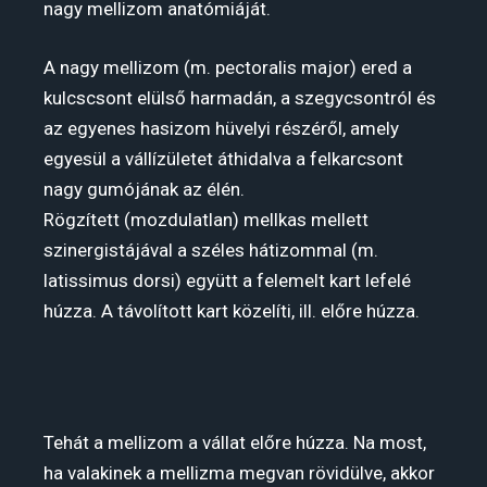
nagy mellizom anatómiáját.
A nagy mellizom (m. pectoralis major) ered a
kulcscsont elülső harmadán, a szegycsontról és
az egyenes hasizom hüvelyi részéről, amely
egyesül a vállízületet áthidalva a felkarcsont
nagy gumójának az élén.
Rögzített (mozdulatlan) mellkas mellett
szinergistájával a széles hátizommal (m.
latissimus dorsi) együtt a felemelt kart lefelé
húzza. A távolított kart közelíti, ill. előre húzza.
Tehát a mellizom a vállat előre húzza. Na most,
ha valakinek a mellizma megvan rövidülve, akkor