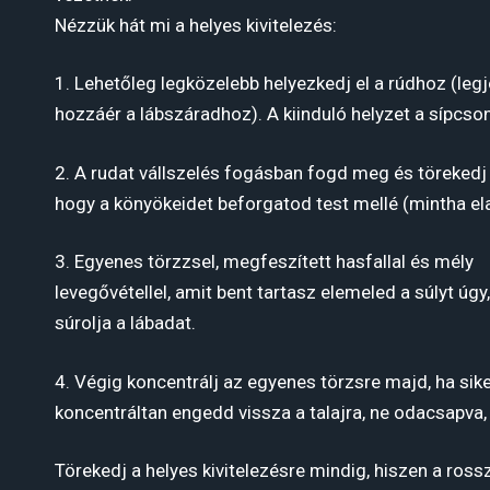
Nézzük hát mi a helyes kivitelezés:
1. Lehetőleg legközelebb helyezkedj el a rúdhoz (leg
hozzáér a lábszáradhoz). A kiinduló helyzet a sípcso
2. A rudat vállszelés fogásban fogd meg és törekedj 
hogy a könyökeidet beforgatod test mellé (mintha ela
3. Egyenes törzzsel, megfeszített hasfallal és mély
levegővétellel, amit bent tartasz elemeled a súlyt úgy
súrolja a lábadat.
4. Végig koncentrálj az egyenes törzsre majd, ha siker
koncentráltan engedd vissza a talajra, ne odacsapva, 
Törekedj a helyes kivitelezésre mindig, hiszen a ros