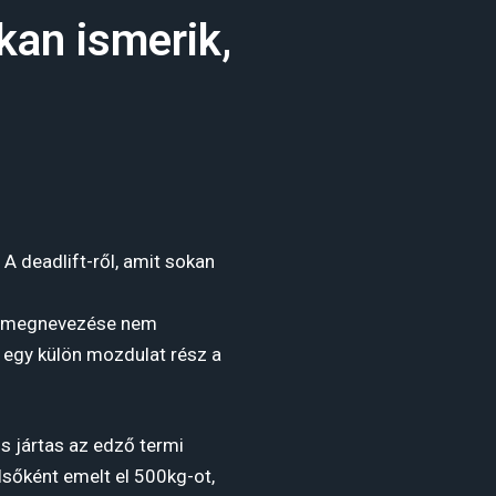
kan ismerik,
A deadlift-ről, amit sokan
ai megnevezése nem
s egy külön mozdulat rész a
is jártas az edző termi
lsőként emelt el 500kg-ot,