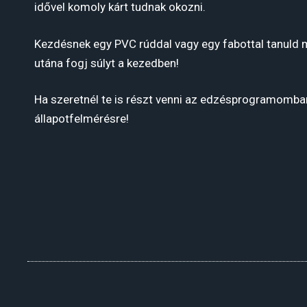
idővel komoly kárt tudnak okozni.
Kezdésnek egy PVC rúddal vagy egy fabottal tanuld
utána fogj súlyt a kezedben!
Ha szeretnél te is részt venni az edzésprogramomban
állapotfelmérésre!