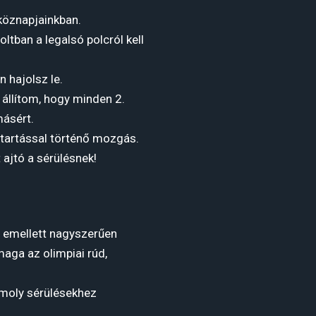
köznapjainkban.
oltban a legalsó polcról kell
 hajolsz le.
állítom, hogy minden 2.
másért.
 tartással történő mozgás.
 ajtó a sérülésnek!
, emellett nagyszerűen
aga az olimpiai rúd,
komoly sérülésekhez