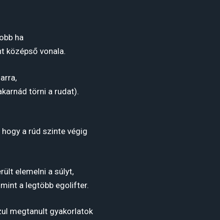
jobb ha
nt középső vonala.
arra,
karnád törni a rudat).
, hogy a rúd szinte végig
ült elemelni a súlyt,
mint a legtöbb egolifter.
szul megtanult gyakorlatok