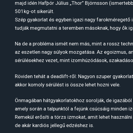
majd idén Hafþór Júlíus „Thor” Björnsson (ismertebb
501kg-ot sikerült.
Szép gyakorlat és egyben igazi nagy farokméregető is
tudják megmutatni a teremben másoknak, hogy ők ige
Na de a probléma ismét nem más, mint a rossz techn
az eszetlen nagy súlyok mozgatása. Az egoizmus, a
sérülésekhez vezet, mint izomhúzódások, szakadások
Röviden tehát a deadlift-ről: Nagyon szuper gyakorlat,
akkor komoly sérülést is össze lehet hozni vele.
Önmagában hátgyakorlatokhoz sorolják, de igazából 
amely során a talpunktól a fejünk csúcsáig minden 
Remekül erősíti a törzs izmokat, amit lehet használ
de akár kardiós jellegű edzéshez is.