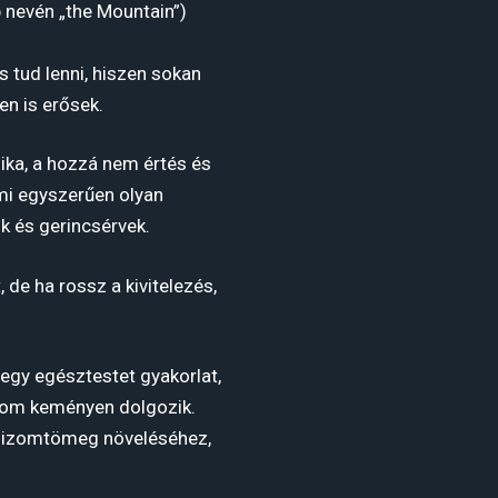
 nevén „the Mountain”)
 tud lenni, hiszen sokan
n is erősek.
ika, a hozzá nem értés és
mi egyszerűen olyan
 és gerincsérvek.
 de ha rossz a kivitelezés,
egy egésztestet gyakorlat,
izom keményen dolgozik.
ni izomtömeg növeléséhez,