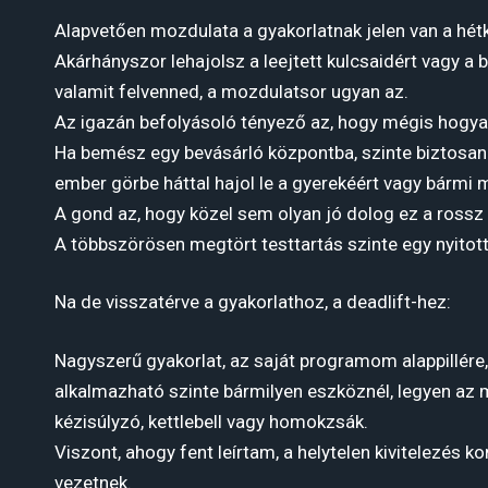
Alapvetően mozdulata a gyakorlatnak jelen van a hét
Akárhányszor lehajolsz a leejtett kulcsaidért vagy a b
valamit felvenned, a mozdulatsor ugyan az.
Az igazán befolyásoló tényező az, hogy mégis hogyan
Ha bemész egy bevásárló központba, szinte biztosan 
ember görbe háttal hajol le a gyerekéért vagy bármi 
A gond az, hogy közel sem olyan jó dolog ez a rossz
A többszörösen megtört testtartás szinte egy nyitott
Na de visszatérve a gyakorlathoz, a deadlift-hez:
Nagyszerű gyakorlat, az saját programom alappillére
alkalmazható szinte bármilyen eszköznél, legyen az m
kézisúlyzó, kettlebell vagy homokzsák.
Viszont, ahogy fent leírtam, a helytelen kivitelezés 
vezetnek.