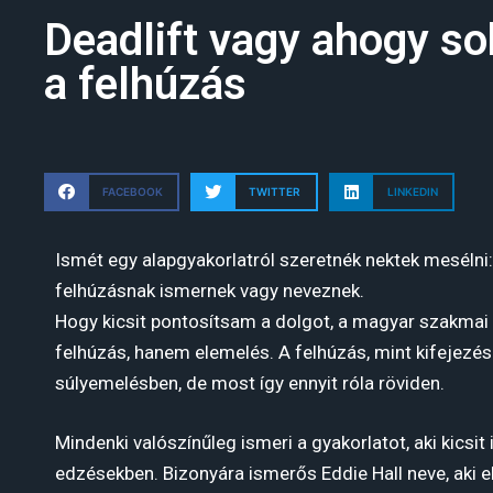
Deadlift vagy ahogy so
a felhúzás
FACEBOOK
TWITTER
LINKEDIN
Ismét egy alapgyakorlatról szeretnék nektek mesélni: 
felhúzásnak ismernek vagy neveznek.
Hogy kicsit pontosítsam a dolgot, a magyar szakm
felhúzás, hanem elemelés. A felhúzás, mint kifejezé
súlyemelésben, de most így ennyit róla röviden.
Mindenki valószínűleg ismeri a gyakorlatot, aki kicsit 
edzésekben. Bizonyára ismerős Eddie Hall neve, aki e