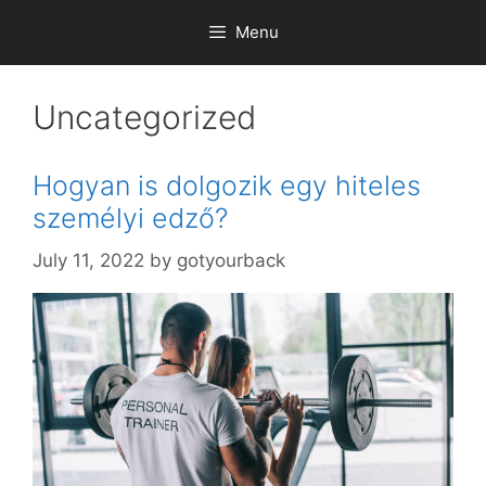
Skip
Menu
to
content
Uncategorized
Hogyan is dolgozik egy hiteles
személyi edző?
July 11, 2022
by
gotyourback