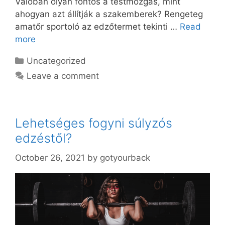
Valóban olyan fontos a testmozgás, mint
ahogyan azt állítják a szakemberek? Rengeteg
amatőr sportoló az edzőtermet tekinti …
Read
more
Categories
Uncategorized
Leave a comment
Lehetséges fogyni súlyzós
edzéstől?
October 26, 2021
by
gotyourback