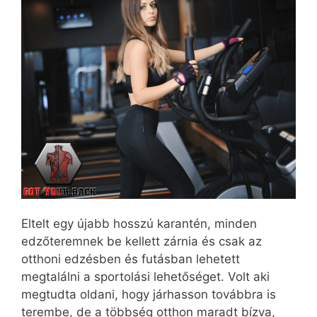
Eltelt egy újabb hosszú karantén, minden
edzőteremnek be kellett zárnia és csak az
otthoni edzésben és futásban lehetett
megtalálni a sportolási lehetőséget. Volt aki
megtudta oldani, hogy járhasson továbbra is
terembe, de a többség otthon maradt bízva,