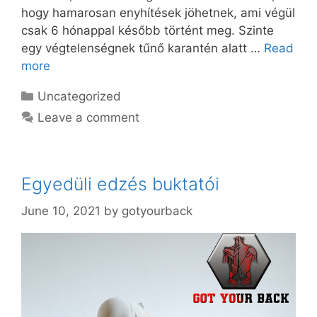
hogy hamarosan enyhítések jöhetnek, ami végül
csak 6 hónappal később történt meg. Szinte
egy végtelenségnek tűnő karantén alatt …
Read
more
Categories
Uncategorized
Leave a comment
Egyedüli edzés buktatói
June 10, 2021
by
gotyourback