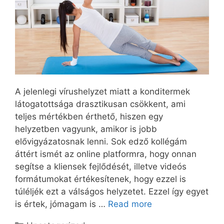
A jelenlegi vírushelyzet miatt a konditermek
látogatottsága drasztikusan csökkent, ami
teljes mértékben érthető, hiszen egy
helyzetben vagyunk, amikor is jobb
elővigyázatosnak lenni. Sok edző kollégám
áttért ismét az online platformra, hogy onnan
segítse a kliensek fejlődését, illetve videós
formátumokat értékesítenek, hogy ezzel is
túléljék ezt a válságos helyzetet. Ezzel így egyet
is értek, jómagam is …
Read more
Categories