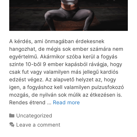
A kérdés, ami önmagában érdekesnek
hangozhat, de mégis sok ember számára nem
egyértelmű. Akármikor szóba kerül a fogyás
szinte 10-ből 9 ember kapásból rávágja, hogy
csak fut vagy valamilyen más jellegű kardiós
edzést végez. Az alapvető helyzet az, hogy
igen, a fogyáshoz kell valamilyen pulzusfokozó
mozgás, de nyilván sok múlik az étkezésen is.
Rendes étrend …
Read more
Categories
Uncategorized
Leave a comment