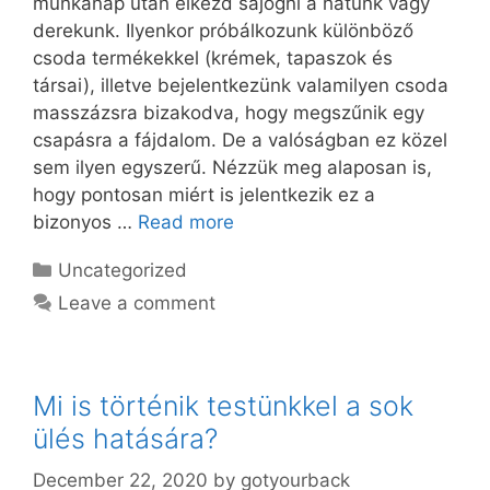
munkanap után elkezd sajogni a hátunk vagy
derekunk. Ilyenkor próbálkozunk különböző
csoda termékekkel (krémek, tapaszok és
társai), illetve bejelentkezünk valamilyen csoda
masszázsra bizakodva, hogy megszűnik egy
csapásra a fájdalom. De a valóságban ez közel
sem ilyen egyszerű. Nézzük meg alaposan is,
hogy pontosan miért is jelentkezik ez a
bizonyos …
Read more
Categories
Uncategorized
Leave a comment
Mi is történik testünkkel a sok
ülés hatására?
December 22, 2020
by
gotyourback