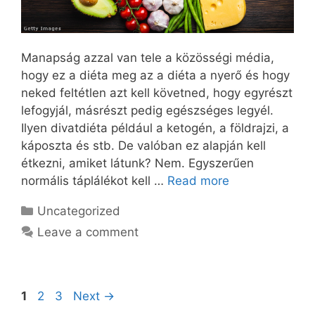
Manapság azzal van tele a közösségi média,
hogy ez a diéta meg az a diéta a nyerő és hogy
neked feltétlen azt kell követned, hogy egyrészt
lefogyjál, másrészt pedig egészséges legyél.
Ilyen divatdiéta például a ketogén, a földrajzi, a
káposzta és stb. De valóban ez alapján kell
étkezni, amiket látunk? Nem. Egyszerűen
normális táplálékot kell …
Read more
Categories
Uncategorized
Leave a comment
Page
Page
Page
1
2
3
Next
→