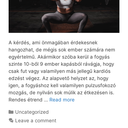
A kérdés, ami önmagában érdekesnek
hangozhat, de mégis sok ember számára nem
egyértelmű. Akármikor szóba kerül a fogyás
szinte 10-ből 9 ember kapásból rávágja, hogy
csak fut vagy valamilyen más jellegű kardiós
edzést végez. Az alapvető helyzet az, hogy
igen, a fogyáshoz kell valamilyen pulzusfokozó
mozgás, de nyilván sok múlik az étkezésen is.
Rendes étrend …
Read more
Categories
Uncategorized
Leave a comment