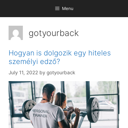
Skip
Menu
to
content
gotyourback
Hogyan is dolgozik egy hiteles
személyi edző?
July 11, 2022
by
gotyourback