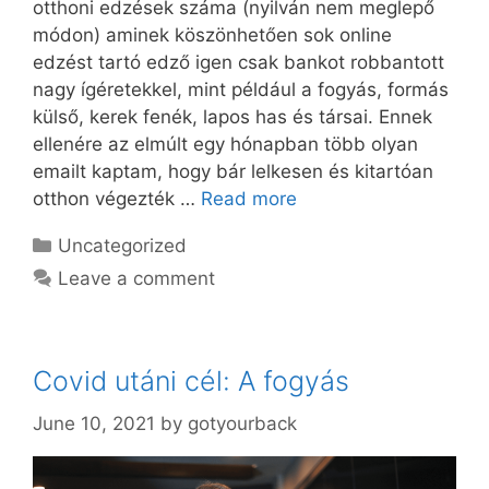
otthoni edzések száma (nyilván nem meglepő
módon) aminek köszönhetően sok online
edzést tartó edző igen csak bankot robbantott
nagy ígéretekkel, mint például a fogyás, formás
külső, kerek fenék, lapos has és társai. Ennek
ellenére az elmúlt egy hónapban több olyan
emailt kaptam, hogy bár lelkesen és kitartóan
otthon végezték …
Read more
Categories
Uncategorized
Leave a comment
Covid utáni cél: A fogyás
June 10, 2021
by
gotyourback