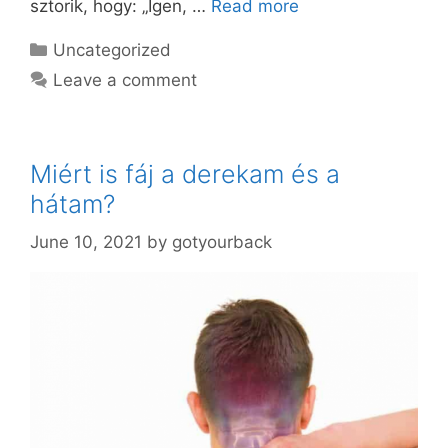
sztorik, hogy: „Igen, …
Read more
Categories
Uncategorized
Leave a comment
Miért is fáj a derekam és a
hátam?
June 10, 2021
by
gotyourback