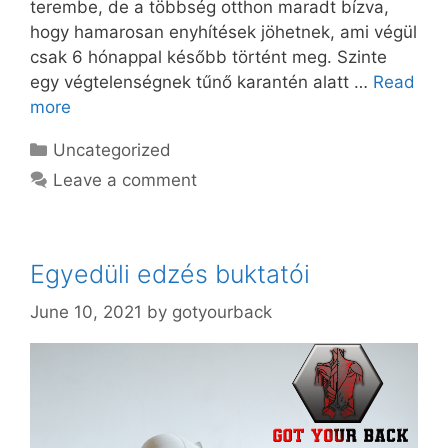
terembe, de a többség otthon maradt bízva,
hogy hamarosan enyhítések jöhetnek, ami végül
csak 6 hónappal később történt meg. Szinte
egy végtelenségnek tűnő karantén alatt …
Read
more
Categories
Uncategorized
Leave a comment
Egyedüli edzés buktatói
June 10, 2021
by
gotyourback