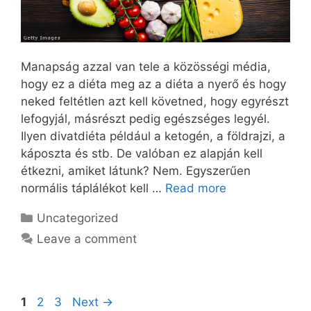
Manapság azzal van tele a közösségi média,
hogy ez a diéta meg az a diéta a nyerő és hogy
neked feltétlen azt kell követned, hogy egyrészt
lefogyjál, másrészt pedig egészséges legyél.
Ilyen divatdiéta például a ketogén, a földrajzi, a
káposzta és stb. De valóban ez alapján kell
étkezni, amiket látunk? Nem. Egyszerűen
normális táplálékot kell …
Read more
Categories
Uncategorized
Leave a comment
Page
Page
Page
1
2
3
Next
→