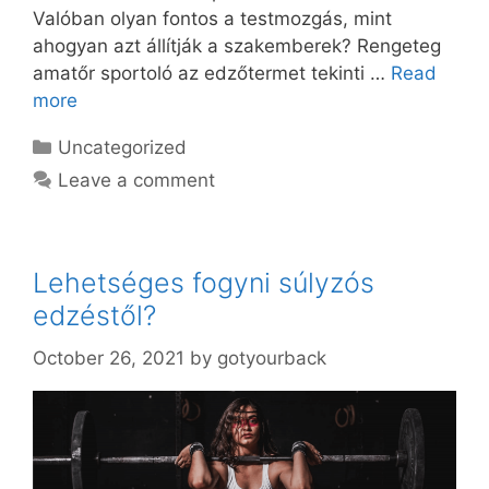
Valóban olyan fontos a testmozgás, mint
ahogyan azt állítják a szakemberek? Rengeteg
amatőr sportoló az edzőtermet tekinti …
Read
more
Categories
Uncategorized
Leave a comment
Lehetséges fogyni súlyzós
edzéstől?
October 26, 2021
by
gotyourback