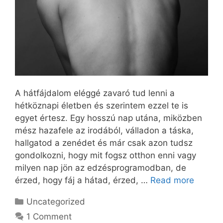
A hátfájdalom eléggé zavaró tud lenni a
hétköznapi életben és szerintem ezzel te is
egyet értesz. Egy hosszú nap utána, miközben
mész hazafele az irodából, válladon a táska,
hallgatod a zenédet és már csak azon tudsz
gondolkozni, hogy mit fogsz otthon enni vagy
milyen nap jön az edzésprogramodban, de
érzed, hogy fáj a hátad, érzed, …
Read more
Categories
Uncategorized
1 Comment