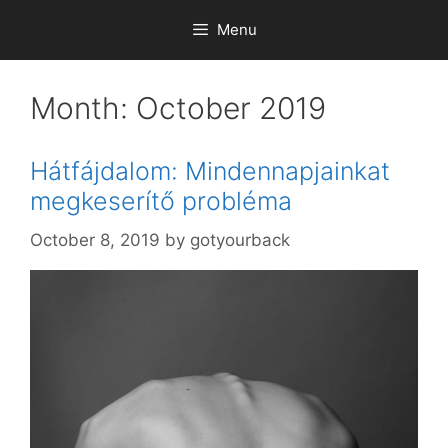
Skip
Menu
to
content
Month:
October 2019
Hátfájdalom: Mindennapjainkat
megkeserítő probléma
October 8, 2019
by
gotyourback