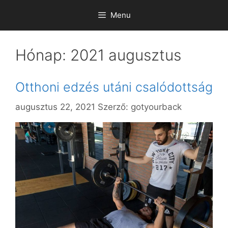
Kilépés
Menu
a
tartalomba
Hónap:
2021 augusztus
Otthoni edzés utáni csalódottság
augusztus 22, 2021
Szerző:
gotyourback