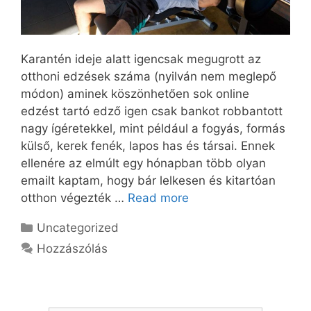
Karantén ideje alatt igencsak megugrott az
otthoni edzések száma (nyilván nem meglepő
módon) aminek köszönhetően sok online
edzést tartó edző igen csak bankot robbantott
nagy ígéretekkel, mint például a fogyás, formás
külső, kerek fenék, lapos has és társai. Ennek
ellenére az elmúlt egy hónapban több olyan
emailt kaptam, hogy bár lelkesen és kitartóan
otthon végezték …
Read more
Kategória
Uncategorized
Hozzászólás