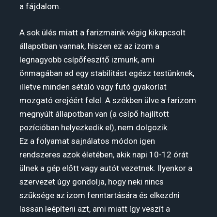
a fájdalom.
A sok ülés miatt a farizmaink végig kikapcsolt
állapotban vannak, hiszen ez az izom a
legnagyobb csípőfeszítő izmunk, ami
önmagában ad egy stabilitást egész testünknek,
illetve minden sétáló vagy futó gyakorlat
mozgató erejéért felel. A székben ülve a farizom
megnyúlt állapotban van (a csípő hajlított
pozícióban helyezkedik el), nem dolgozik.
Ez a folyamat sajnálatos módon igen
rendszeres azok életében, akik napi 10-12 órát
ülnek a gép előtt vagy autót vezetnek. Ilyenkor a
szervezet úgy gondolja, hogy neki nincs
szűksége az izom fenntartására és elkezdni
lassan leépíteni azt, ami miatt így veszít a