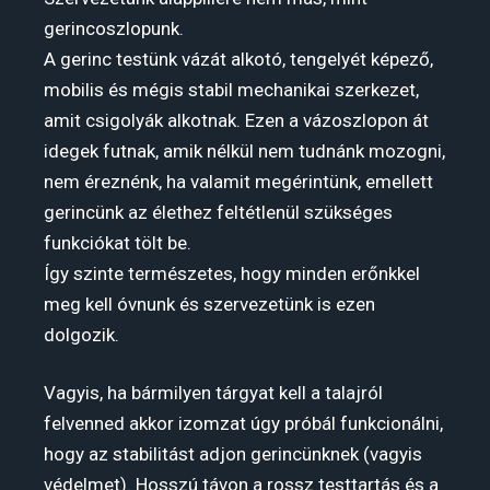
gerincoszlopunk.
A gerinc testünk vázát alkotó, tengelyét képező,
mobilis és mégis stabil mechanikai szerkezet,
amit csigolyák alkotnak. Ezen a vázoszlopon át
idegek futnak, amik nélkül nem tudnánk mozogni,
nem éreznénk, ha valamit megérintünk, emellett
gerincünk az élethez feltétlenül szükséges
funkciókat tölt be.
Így szinte természetes, hogy minden erőnkkel
meg kell óvnunk és szervezetünk is ezen
dolgozik.
Vagyis, ha bármilyen tárgyat kell a talajról
felvenned akkor izomzat úgy próbál funkcionálni,
hogy az stabilitást adjon gerincünknek (vagyis
védelmet). Hosszú távon a rossz testtartás és a