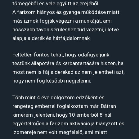
tömegéből és vele együtt az erejéből.
A farizom hiányos és gyenge működése miatt
más izmok fogják végezni a munkáját, ami
hosszabb távon sérüléshez tud vezetni, illetve
alapja a derék és hátfájdalomnak.
Feltétlen fontos tehát, hogy odafigyeljünk
testünk állapotára és karbantartására hiszen, ha
most nem is fáj a derekad az nem jelentheti azt,
hogy nem fog később megjelenni.
Több mint 4 éve dolgozom edzőként és
rengeteg emberrel foglalkoztam már. Bátran
kimerem jelenteni, hogy 10 emberből 8-nál
egyértelműen a farizom aktivációja hiányzott és
izomereje nem volt megfelelő, ami miatt