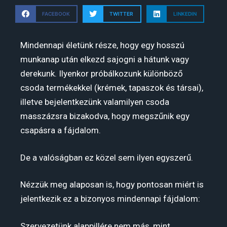
FACEBOOK
TWITTER
LINKEDIN
Mindennapi életünk része, hogy egy hosszú
munkanap után elkezd sajogni a hátunk vagy
derekunk. Ilyenkor próbálkozunk különböző
csoda termékekkel (krémek, tapaszok és társai),
illetve bejelentkezünk valamilyen csoda
masszázsra bizakodva, hogy megszűnik egy
csapásra a fájdalom.
De a valóságban ez közel sem ilyen egyszerű.
Nézzük meg alaposan is, hogy pontosan miért is
jelentkezik ez a bizonyos mindennapi fájdalom:
Szervezetünk alappillére nem más, mint