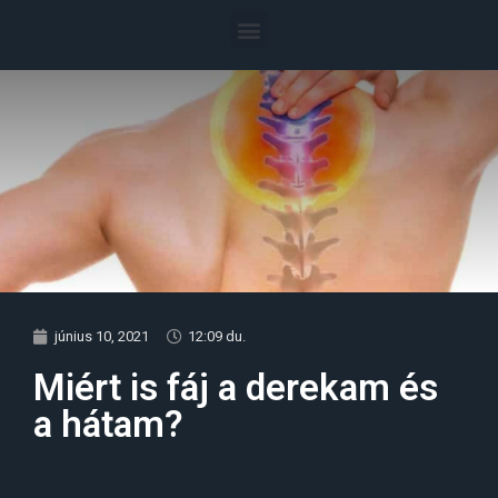
június 10, 2021
12:09 du.
Miért is fáj a derekam és
a hátam?