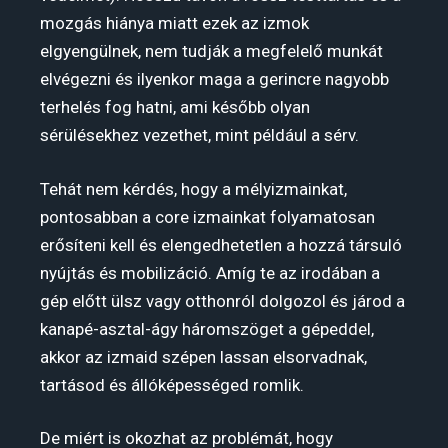
mozgás hiánya miatt ezek az izmok
elgyengülnek, nem tudják a megfelelő munkát
elvégezni és ilyenkor maga a gerincre nagyobb
terhelés fog hatni, ami később olyan
sérülésekhez vezethet, mint például a sérv.
Tehát nem kérdés, hogy a mélyizmainkat,
pontosabban a core izmainkat folyamatosan
erősíteni kell és elengedhetetlen a hozzá társuló
nyújtás és mobilizáció. Amíg te az irodában a
gép előtt ülsz vagy otthonról dolgozol és járod a
kanapé-asztal-ágy háromszöget a gépeddel,
akkor az izmaid szépen lassan elsorvadnak,
tartásod és állóképességed romlik.
De miért is okozhat az problémát, hogy