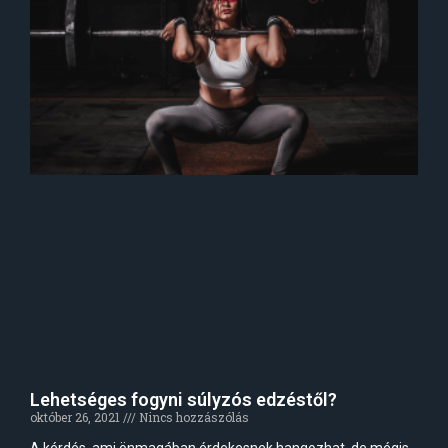
Lehetséges fogyni súlyzós edzéstől?
október 26, 2021
Nincs hozzászólás
A kérdés, ami önmagában érdekesnek hangozhat, de mégis