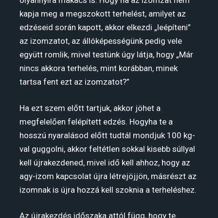
olyannyira makacs is. Hogy ha az izomzat nem
kapja meg a megszokott terhelést, amilyet az
edzéseid során kapott, akkor elkezdi „leépíteni”
az izomzatot, az állóképességünk pedig vele
együtt romlik, mivel testünk úgy látja, hogy „Már
nincs akkora terhelés, mint korábban, minek
tartsa fent ezt az izomzatot?”
Ha ezt szem előtt tartjuk, akkor jöhet a
megfelelően felépített edzés. Hogyha te a
hosszú nyaralásod előtt tudtál mondjuk 100 kg-
val guggolni, akkor feltétlen sokkal kisebb súllyal
kell újrakezdened, mivel idő kell ahhoz, hogy az
agy-izom kapcsolat újra létrejöjjön, másrészt az
izomnak is újra hozzá kell szoknia a terheléshez.
Az újrakezdés időszaka attól függ, hogy te