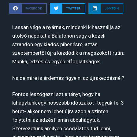
FACEBOOK
TWITTER
LINKEDIN
Lassan vége a nyárnak, mindenki kihasználja az
utolsó napokat a Balatonon vagy a közeli
strandon egy kiadós pihenésre, aztán
szeptembertől újra kezdődik a megszokott rutin:
Munka, edzés és egyéb elfoglaltságok.
Na de mire is érdemes figyelni az újrakezdésnél?
Fontos leszögezni azt a tényt, hogy ha
kihagytunk egy hosszabb időszakot -tegyük fel 3
hetet- akkor nem lehet újra azon a szinten
folytatni az edzést, amin abbahagytuk.
Szervezetünk amilyen csodálatos tud lenni,