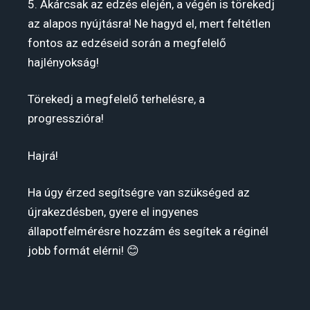
5. Akárcsak az edzés elején, a végén is törekedj
az alapos nyújtásra! Ne hagyd el, mert feltétlen
fontos az edzéseid során a megfelelő
hajlényokság!
Törekedj a megfelelő terhelésre, a
progresszióra!
Hajrá!
Ha úgy érzed segítségre van szükséged az
újrakezdésben, gyere el ingyenes
állapotfelmérésre hozzám és segítek a réginél
jobb formát elérni! 😊